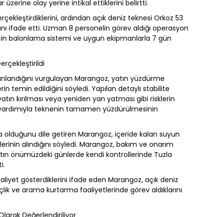
üzerine olay yerine intikal ettiklerini belirtti.
çekleştirdiklerini, ardından açık deniz teknesi Orkoz 53
rını ifade etti. Uzman 8 personelin görev aldığı operasyon
 için balonlama sistemi ve uygun ekipmanlarla 7 gün
çekleştirildi
anlandığını vurgulayan Marangoz, yatın yüzdürme
n temin edildiğini söyledi. Yapılan detaylı stabilite
tın kırılması veya yeniden yan yatması gibi risklerin
ç yardımıyla teknenin tamamen yüzdürülmesinin
lduğunu dile getiren Marangoz, içeride kalan suyun
lerinin alındığını söyledi. Marangoz, bakım ve onarım
atın önümüzdeki günlerde kendi kontrollerinde Tuzla
i.
aaliyet gösterdiklerini ifade eden Marangoz, açık deniz
çlık ve arama kurtarma faaliyetlerinde görev aldıklarını
larak Değerlendiriliyor