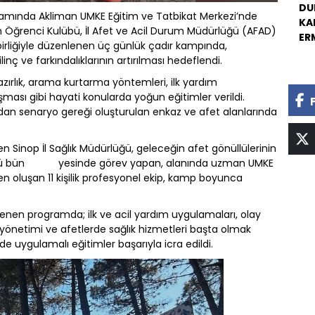
DU
psamında Akliman UMKE Eğitim ve Tatbikat Merkezi’nde
KA
tim Öğrenci Kulübü, İl Afet ve Acil Durum Müdürlüğü (AFAD)
ER
birliğiyle düzenlenen üç günlük çadır kampında,
linç ve farkındalıklarının artırılması hedeflendi.
rlık, arama kurtarma yöntemleri, ilk yardım
ışması gibi hayati konularda yoğun eğitimler verildi.
rdından senaryo gereği oluşturulan enkaz ve afet alanlarında
Sinop İl Sağlık Müdürlüğü, geleceğin afet gönüllülerinin
ürlüğü bün yesinde görev yapan, alanında uzman UMKE
n oluşan 11 kişilik profesyonel ekip, kamp boyunca
nen programda; ilk ve acil yardım uygulamaları, olay
yönetimi ve afetlerde sağlık hizmetleri başta olmak
e uygulamalı eğitimler başarıyla icra edildi.