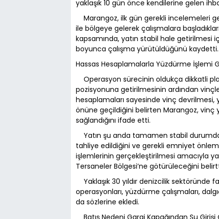
yaklaşık 10 gün önce kendilerine gelen ihbar 
Marangoz, ilk gün gerekli incelemeleri ger
ile bölgeye gelerek çalışmalara başladıkla
kapsamında, yatın stabil hale getirilmesi
boyunca çalışma yürütüldüğünü kaydetti.
Hassas Hesaplamalarla Yüzdürme İşlemi Ger
Operasyon sürecinin oldukça dikkatli pl
pozisyonuna getirilmesinin ardından vinçleri
hesaplamaları sayesinde vinç devrilmesi, ya
önüne geçildiğini belirten Marangoz, vin
sağlandığını ifade etti.
Yatın şu anda tamamen stabil durumda o
tahliye edildiğini ve gerekli emniyet önlem
işlemlerinin gerçekleştirilmesi amacıyla y
Tersaneler Bölgesi’ne götürüleceğini belirtt
Yaklaşık 30 yıldır denizcilik sektöründe f
operasyonları, yüzdürme çalışmaları, dalgı
da sözlerine ekledi.
Batış Nedeni Garaj Kapağından Su Girişi O