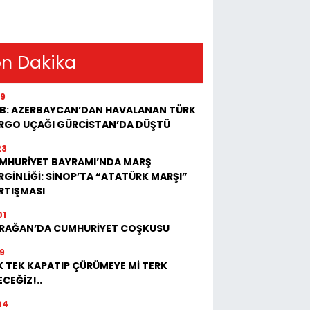
n Dakika
19
B: AZERBAYCAN’DAN HAVALANAN TÜRK
RGO UÇAĞI GÜRCİSTAN’DA DÜŞTÜ
23
MHURİYET BAYRAMI’NDA MARŞ
RGİNLİĞİ: SİNOP’TA “ATATÜRK MARŞI”
RTIŞMASI
01
RAĞAN’DA CUMHURİYET COŞKUSU
19
K TEK KAPATIP ÇÜRÜMEYE Mİ TERK
CEĞİZ!..
04