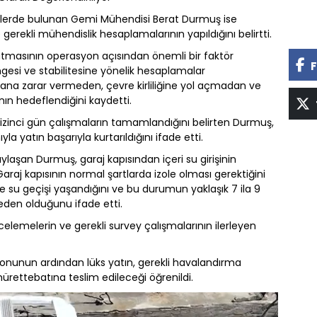
lerde bulunan Gemi Mühendisi Berat Durmuş ise
rekli mühendislik hesaplamalarının yapıldığını belirtti.
masının operasyon açısından önemli bir faktör
F
esi ve stabilitesine yönelik hesaplamalar
limana zarar vermeden, çevre kirliliğine yol açmadan ve
n hedeflendiğini kaydetti.
zinci gün çalışmaların tamamlandığını belirten Durmuş,
a yatın başarıyla kurtarıldığını ifade etti.
aylaşan Durmuş, garaj kapısından içeri su girişinin
Garaj kapısının normal şartlarda izole olması gerektiğini
 su geçişi yaşandığını ve bu durumun yaklaşık 7 ila 9
eden olduğunu ifade etti.
ncelemelerin ve gerekli survey çalışmalarının ilerleyen
unun ardından lüks yatın, gerekli havalandırma
rettebatına teslim edileceği öğrenildi.