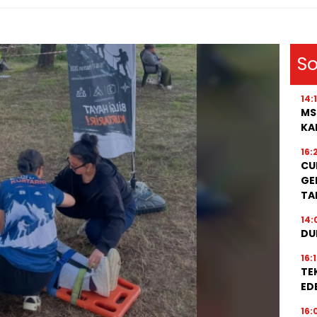
So
14:
MS
KA
16:
CU
GE
TA
14:
DU
16:
TE
EDE
16: