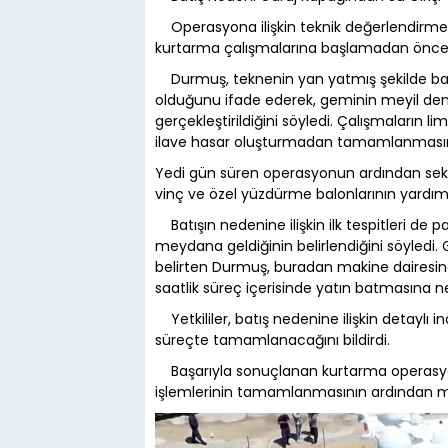
Operasyona ilişkin teknik değerlendirme
kurtarma çalışmalarına başlamadan önce ge
Durmuş, teknenin yan yatmış şekilde bat
olduğunu ifade ederek, geminin meyil deng
gerçekleştirildiğini söyledi. Çalışmaların 
ilave hasar oluşturmadan tamamlanmasını
Yedi gün süren operasyonun ardından seki
vinç ve özel yüzdürme balonlarının yardımıyl
Batışın nedenine ilişkin ilk tespitleri de p
meydana geldiğinin belirlendiğini söyledi. 
belirten Durmuş, buradan makine dairesine
saatlik süreç içerisinde yatın batmasına n
Yetkililer, batış nedenine ilişkin detaylı i
süreçte tamamlanacağını bildirdi.
Başarıyla sonuçlanan kurtarma operasyon
işlemlerinin tamamlanmasının ardından mü