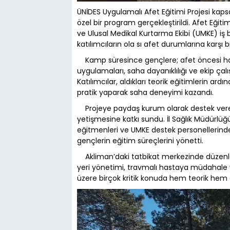
ÜNİDES Uygulamalı Afet Eğitimi Projesi ka
özel bir program gerçekleştirildi. Afet Eği
ve Ulusal Medikal Kurtarma Ekibi (UMKE) iş 
katılımcıların ola sı afet durumlarına karşı bi
Kamp süresince gençlere; afet öncesi hazı
uygulamaları, saha dayanıklılığı ve ekip çal
Katılımcılar, aldıkları teorik eğitimlerin a
pratik yaparak saha deneyimi kazandı.
Projeye paydaş kurum olarak destek veren 
yetişmesine katkı sundu. İl Sağlık Müd
eğitmenleri ve UMKE destek personellerinde
gençlerin eğitim süreçlerini yönetti.
Akliman’daki tatbikat merkezinde düzenle
yeri yönetimi, travmalı hastaya müdahale 
üzere birçok kritik konuda hem teorik hem d