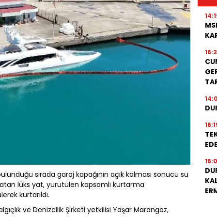
14:1
MS
KA
16:
CU
GER
TA
14:
DU
16:1
TEK
EDE
16:
DU
bulunduğu sırada garaj kapağının açık kalması sonucu su
KA
atan lüks yat, yürütülen kapsamlı kurtarma
ER
rek kurtarıldı.
çlık ve Denizcilik Şirketi yetkilisi Yaşar Marangoz,