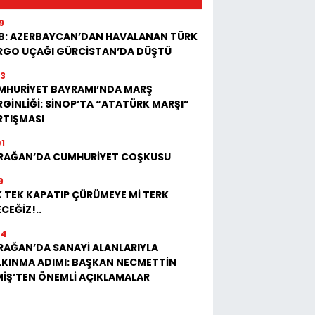
9
B: AZERBAYCAN’DAN HAVALANAN TÜRK
RGO UÇAĞI GÜRCİSTAN’DA DÜŞTÜ
23
MHURİYET BAYRAMI’NDA MARŞ
GİNLİĞİ: SİNOP’TA “ATATÜRK MARŞI”
RTIŞMASI
01
RAĞAN’DA CUMHURİYET COŞKUSU
9
 TEK KAPATIP ÇÜRÜMEYE Mİ TERK
CEĞİZ!..
04
RAĞAN’DA SANAYİ ALANLARIYLA
LKINMA ADIMI: BAŞKAN NECMETTİN
MİŞ’TEN ÖNEMLİ AÇIKLAMALAR