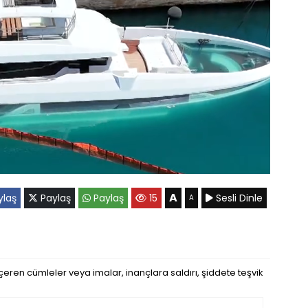
A
laş
Paylaş
Paylaş
15
Sesli Dinle
A
eren cümleler veya imalar, inançlara saldırı, şiddete teşvik