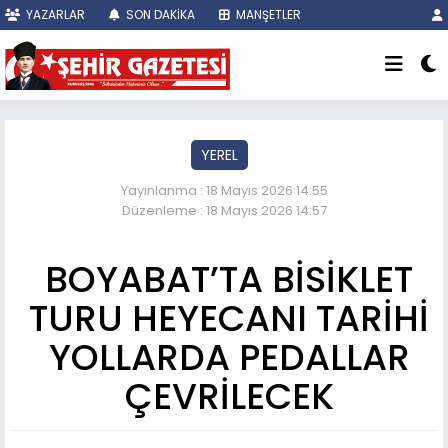
YAZARLAR
SON DAKİKA
MANŞETLER
YEREL
Yayınlanma : 18 Mayıs 2026 14:55
Düzenleme : 18 Mayıs 2026 14:57
BOYABAT’TA BİSİKLET
TURU HEYECANI TARİHİ
YOLLARDA PEDALLAR
ÇEVRİLECEK