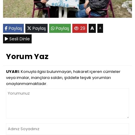
A
Paylaş
Paylaş
Paylaş
29
A
Sesli Dinle
Yorum Yaz
UYARI:
Konuyla ilgisi bulunmayan, hakaret içeren cümleler
veya imalar, inançlara saldırı, şiddete teşvik yorumları
onaylanmamaktadır.