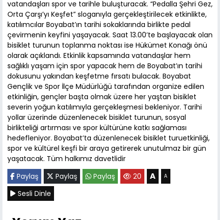
vatandaşları spor ve tarihle buluşturacak. “Pedalla Şehri Gez,
Orta Çarşı’yı Keşfet” sloganıyla gerçekleştirilecek etkinlikte,
katılımcılar Boyabat’ın tarihi sokaklarında birlikte pedal
çevirmenin keyfini yaşayacak. Saat 13.00’te başlayacak olan
bisiklet turunun toplanma noktası ise Hükümet Konağı önü
olarak açıklandı. Etkinlik kapsamında vatandaşlar hem
sağlıklı yaşam için spor yapacak hem de Boyabat’ın tarihi
dokusunu yakından keşfetme fırsatı bulacak. Boyabat
Gençlik ve Spor İlçe Müdürlüğü tarafından organize edilen
etkinliğin, gençler başta olmak üzere her yaştan bisiklet
severin yoğun katılımıyla gerçekleşmesi bekleniyor. Tarihi
yollar üzerinde düzenlenecek bisiklet turunun, sosyal
birlikteliği artırması ve spor kültürüne katkı sağlaması
hedefleniyor. Boyabat’ta düzenlenecek bisiklet turuetkinliği,
spor ve kültürel keşfi bir araya getirerek unutulmaz bir gün
yaşatacak. Tüm halkımız davetlidir
A
Paylaş
Paylaş
Paylaş
20
A
Sesli Dinle