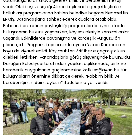
vatandaşlarla bir araya gelerek birlik ve beraberlik mesajı
verdi. Olukbaşı ve Aşağı Alınca köylerinde gerçekleştirilen
bolluk aşı programlarına katılan belediye başkanı Necmettin
ERMİŞ, vatandaşlarla sohbet ederek dualara ortak oldu.
Baharın bereketinin paylaşıldığı programlarda aynı sofrada
buluşmanın huzuru yaşanırken, köy sakinleriyle samimi anlar
yaşandı. Etkinliklerde dayanışma ve kardeşlik vurgusu ön
plana çıktı. Program kapsamında ayrıca Yukarı Karacaören
köyü de ziyaret edildi. Köy muhtarı Arif İbşir’e geçmiş olsun
dilekleri iletilirken, vatandaşlarla görüş alışverişinde bulunuldu.
Durağan Belediyesi tarafından yapılan açıklamada, birlik ve
beraberlik duygularının güçlenmesine katkı sağlayan bu tür
buluşmaların önemine dikkat çekilerek, “Rabbim birlik ve
beraberliğimizi daim eylesin” ifadelerine yer verildi.