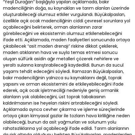
“Yeşil Durağan” başlığıyla yapılan açıklamada, bakır
madenciliğinin doğa, su kaynakları ve tarım alanları üzerinde
oluşturabileceği olumsuz etkiler vurgulandı. Büyükalpaslan,
özellikle açık ocak madenciliğinin ciddi çevresel sorunlara yol
açabileceğini belirterek, orman alanlarının zarar
görebileceğini ve ekosistemin olumsuz etkilenebileceğini
ifade etti. Açıklamada, maden faaliyetleri sonucunda ortaya
çıkabilecek “asit maden drenajı” riskine dikkat çekilerek,
maden atıklarının hava ve suyla temas etmesi sonucu
oluşan sülfürik asidin ağır metalleri çözerek nehirlere ve
yeraltı sularına karıştırabileceği kaydedildi. Bunun da sucul
yaşamı tehdit edeceğini söyledi. Ramazan Büyükalpaslan,
bakır madenciliğinin yalnızca su kaynaklarını değil, toprak
yapısını ve orman ekosistemini de etkileyebileceğini ifade
ederek, açık ocak işletmeciliği nedeniyle geniş ormanlık
alanların yok olabileceğini, üst toprak tabakasının
kaldırılmasının ise heyelan riskini artırabileceğini söyledi.
Açıklamada ayrıca cevher çıkarma ve işleme süreçlerinde
ortaya çıkan kimyasal gazlar ile tozların hava kirliliğine neden
olabileceği, bunun da asit yağmurları ve solunum yolu
rahatsızlıklarına yol açabileceği ifade edildi. Tarım alanlarının
da risk altında olduğunu belirten Büyükalpaslan, madenlerden