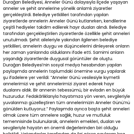
Durağan Belediyesi, Anneler Günü dolayısıyla ilçede yaşayan
anneler ve şehit annelerine yönelik anlamlı ziyaretler
gerçekleştirdi. Belediye yetkilileri tarafından yapılan
ziyaretlerde annelerin Anneler Günü kutlanırken, kendilerine
çeşitli hediyeler takdim edilerek hayır duaları alındı. Belediye
tarafından gerçekleştirilen ziyaretlerde özellikle şehit anneleri
unutulmadı. Şehit aileleriyle yakından ilgilenen belediye
yetkilileri, annelerin duygu ve düşüncelerini dinleyerek onların
her zaman yanlarında olduklarını ifade etti. Samimi anların
yaşandığı ziyaretlerde duygusal görüntüler de oluştu.
Durağan Belediyesi’nin sosyal medya hesabından yapılan
paylaşımda annelerin toplumdaki önemine vurgu yapılarak
şu ifadelere yer verildi: “Anneler Günü vesilesiyle kıymetli
annelerimizi ve şehit annelerimizi ziyaret ederek hayır
dualarını aldık. Bir annenin tebessümü, bir evladın en büyük
huzurudur. Fedakârlıklarıyla hayatımıza yön veren, sevgileriyle
yuvalarımızı güzelleştiren tüm annelerimizin Anneler Günü’nü
gönülden kutluyoruz.” Paylaşımda ayrıca başta şehit anneleri
olmak üzere tüm annelere sağlık, huzur ve mutluluk
temennisinde bulunularak, annelerin emekleri, duaları ve
sevgileriyle hayatın en önemli değerlerinden biri olduğu
belirtildi. Vatandaşlar tarafından da ilgi gören paylaşım kısa