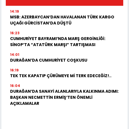
14:19
MSB: AZERBAYCAN’DAN HAVALANAN TÜRK KARGO
UÇAĞI GÜRCİSTAN’DA DÜŞTÜ
16:23
CUMHURİYET BAYRAMI’NDA MARŞ GERGİNLİĞİ:
SİNOP’TA “ATATÜRK MARŞI” TARTIŞMASI
14:01
DURAĞAN’DA CUMHURİYET COŞKUSU
16:19
TEK TEK KAPATIP ÇÜRÜMEYE Mİ TERK EDECEĞİZ!..
16:04
DURAĞAN’DA SANAYİ ALANLARIYLA KALKINMA ADIMI:
BAŞKAN NECMETTİN ERMİŞ’TEN ÖNEMLİ
AÇIKLAMALAR