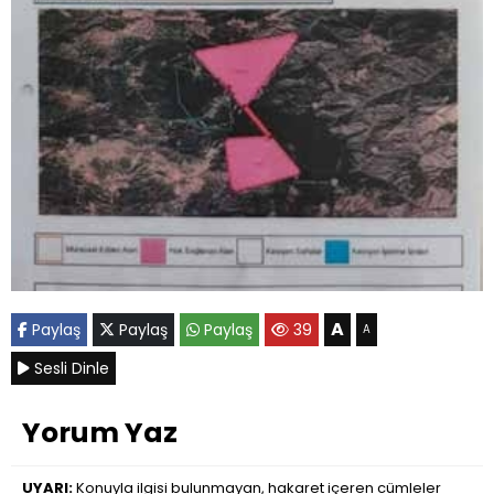
A
Paylaş
Paylaş
Paylaş
39
A
Sesli Dinle
Yorum Yaz
UYARI:
Konuyla ilgisi bulunmayan, hakaret içeren cümleler