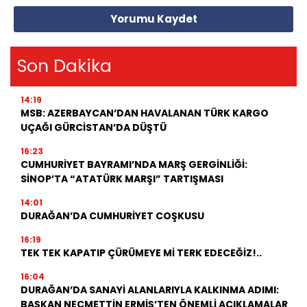
Yorumu Kaydet
Son Dakika
14:19
MSB: AZERBAYCAN’DAN HAVALANAN TÜRK KARGO
UÇAĞI GÜRCİSTAN’DA DÜŞTÜ
16:23
CUMHURİYET BAYRAMI’NDA MARŞ GERGİNLİĞİ:
SİNOP’TA “ATATÜRK MARŞI” TARTIŞMASI
14:01
DURAĞAN’DA CUMHURİYET COŞKUSU
16:19
TEK TEK KAPATIP ÇÜRÜMEYE Mİ TERK EDECEĞİZ!..
16:04
DURAĞAN’DA SANAYİ ALANLARIYLA KALKINMA ADIMI:
BAŞKAN NECMETTİN ERMİŞ’TEN ÖNEMLİ AÇIKLAMALAR