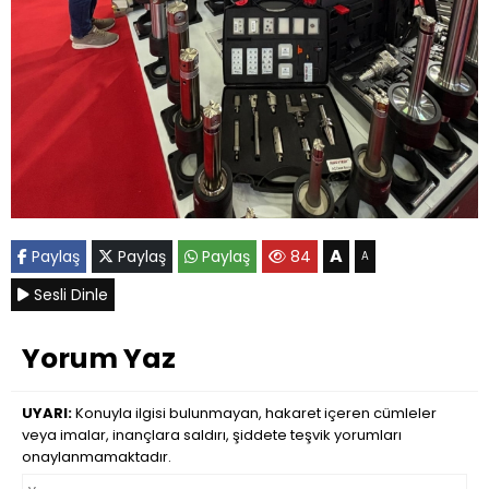
A
Paylaş
Paylaş
Paylaş
84
A
Sesli Dinle
Yorum Yaz
UYARI:
Konuyla ilgisi bulunmayan, hakaret içeren cümleler
veya imalar, inançlara saldırı, şiddete teşvik yorumları
onaylanmamaktadır.