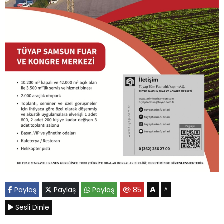
A
Paylaş
Paylaş
Paylaş
85
A
Sesli Dinle