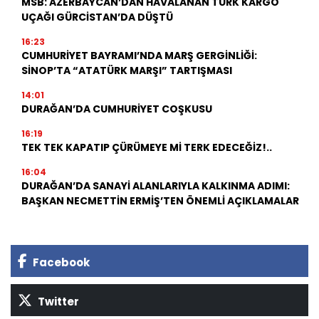
MSB: AZERBAYCAN’DAN HAVALANAN TÜRK KARGO
UÇAĞI GÜRCİSTAN’DA DÜŞTÜ
16:23
CUMHURİYET BAYRAMI’NDA MARŞ GERGİNLİĞİ:
SİNOP’TA “ATATÜRK MARŞI” TARTIŞMASI
14:01
DURAĞAN’DA CUMHURİYET COŞKUSU
16:19
TEK TEK KAPATIP ÇÜRÜMEYE Mİ TERK EDECEĞİZ!..
16:04
DURAĞAN’DA SANAYİ ALANLARIYLA KALKINMA ADIMI:
BAŞKAN NECMETTİN ERMİŞ’TEN ÖNEMLİ AÇIKLAMALAR
Facebook
Twitter