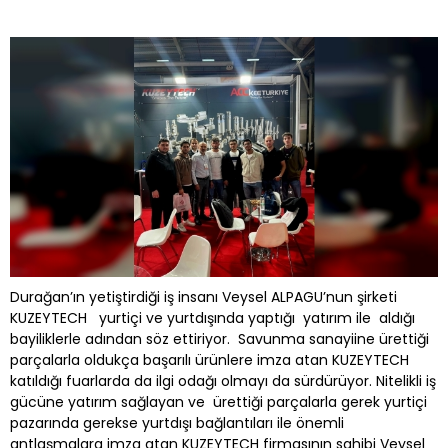
Durağan’ın yetiştirdiği iş insanı Veysel ALPAGU’nun şirketi
KUZEYTECH yurtiçi ve yurtdışında yaptığı yatırım ile aldığı
bayiliklerle adından söz ettiriyor. Savunma sanayiine ürettiği
parçalarla oldukça başarılı ürünlere imza atan KUZEYTECH
katıldığı fuarlarda da ilgi odağı olmayı da sürdürüyor. Nitelikli iş
gücüne yatırım sağlayan ve ürettiği parçalarla gerek yurtiçi
pazarında gerekse yurtdışı bağlantıları ile önemli
antlaşmalara imza atan KUZEYTECH firmasının sahibi Veysel