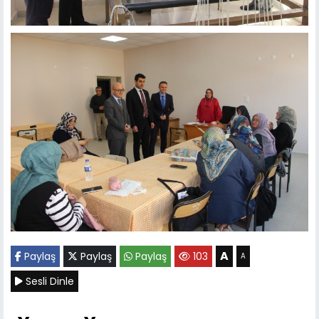
A
Paylaş
Paylaş
Paylaş
103
A
Sesli Dinle