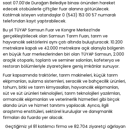
saat 07.00’de Durağan Belediye binası önünden hareket
edecek otobüslerle çiftçiler fuar alanına götürülecek.
Katılmak isteyen vatandaşlar 0 (543) 153 00 57 numaralı
telefondan kayıt yaptırabilecek.
Bu yıl TÜYAP Samsun Fuar ve Kongre Merkezi’nde
gerçekleştirilecek olan Samsun Tarım Fuarı, tarım ve
hayvancılık sektörlerini aynı çatı altında buluşturacak. 10.200
metrekare kapalı ve 42.000 metrekare açık alanıyla bölgenin
en büyük fuar merkezlerinden biri olan TÜYAP Samsun, 2.000
araçlık otoparkı, toplantı ve seminer salonları, kafeterya ve
restoran bölümleriyle ziyaretçilere geniş imkânlar sunuyor.
Fuar kapsamında traktörler, tarım makineleri, küçük tarım
ekipmanları, sulama sistemleri, seracılık ve bahçecilik ürünleri,
tohum, bitki ve tarım kimyasalları, hayvancılık ekipmanları,
süt ve süt ürünleri teknolojileri, tarım teknolojileri yazılımları,
ormancılık ekipmanları ve veterinerlik hizmetleri gibi birçok
alanda ürün ve hizmet tanıtımı yapılacak. Ayrıca, ilgili
araştırma enstitüleri, sektörel kuruluşlar ve danışmanlık
firmaları da fuarda yer alacak.
Geçtiğimiz yıl 81 katılımcı firma ve 82.704 ziyaretçi ağırlayan