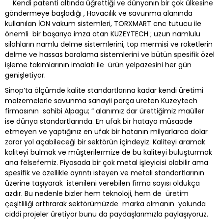
Kendi patenti altında üğrettiği ve dünyanın bir çok ülkesine
göndermeye başladığı , Havacılık ve savunma alanında
kullanılan İON vakum sistemleri, TORXMART cnc tutucu ile
önemli bir başarıya imza atan KUZEYTECH ; uzun namlulu
silahların namlu delme sistemlerini, top mermisi ve roketlerin
delme ve hassas baralama sistemlerini ve bütün spesifik özel
işleme takımlarının imalatı ile ürün yelpazesini her gün
genişletiyor.
Sinop’ta ölçümde kalite standartlarına kadar kendi üretimi
malzemelerle savunma sanayii parça üreten Kuzeytech
firmasının sahibi Alpagu; “ alanımız dar ürettiğimiz maüller
ise dünya standartlarında. En ufak bir hataya müsaade
etmeyen ve yaptığınız en ufak bir hatanın milyarlarca dolar
zarar yol açabileceği bir sektörün içindeyiz. Kaliteyi aramak
kaliteyi bulmak ve müşterilermize de bu kaliteyi buluşturmak
ana felsefemiz. Piyasada bir çok metal işleyicisi olabilir ama
spesifik ve özellikle ayrıntı isteyen ve metali standartlarının
üzerine taşıyarak istenileni verebilen firma sayısı oldukça
azdır. Bu nedenle bizler hem teknoloji, hem de üretim
çeşitliliği arttırarak sektörümüzde marka olmanın yolunda
ciddi projeler üretiyor bunu da paydaşlarımızla paylaşıyoruz.