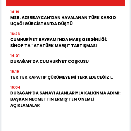
14:19
MSB: AZERBAYCAN’DAN HAVALANAN TÜRK KARGO
UÇAĞI GÜRCİSTAN’DA DÜŞTÜ
16:23
CUMHURİYET BAYRAMI’NDA MARŞ GERGİNLİĞİ:
SİNOP’TA “ATATÜRK MARŞI” TARTIŞMASI
14:01
DURAĞAN’DA CUMHURİYET COŞKUSU
16:19
TEK TEK KAPATIP ÇÜRÜMEYE Mİ TERK EDECEĞİZ!..
16:04
DURAĞAN’DA SANAYİ ALANLARIYLA KALKINMA ADIMI:
BAŞKAN NECMETTİN ERMİŞ’TEN ÖNEMLİ
AÇIKLAMALAR