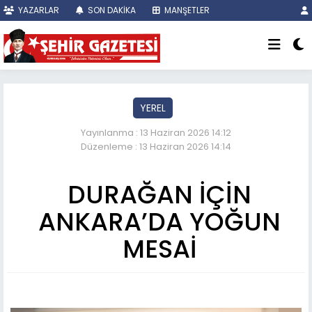
YAZARLAR
SON DAKİKA
MANŞETLER
YEREL
Yayınlanma : 13 Haziran 2026 14:12
Düzenleme : 13 Haziran 2026 14:14
DURAĞAN İÇİN
ANKARA’DA YOĞUN
MESAİ