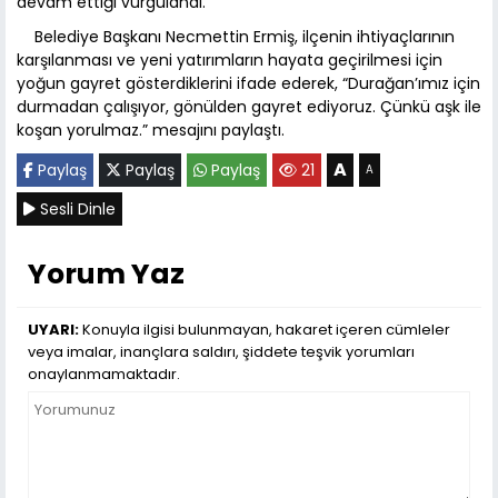
devam ettiği vurgulandı.
Belediye Başkanı Necmettin Ermiş, ilçenin ihtiyaçlarının
karşılanması ve yeni yatırımların hayata geçirilmesi için
yoğun gayret gösterdiklerini ifade ederek, “Durağan’ımız için
durmadan çalışıyor, gönülden gayret ediyoruz. Çünkü aşk ile
koşan yorulmaz.” mesajını paylaştı.
A
Paylaş
Paylaş
Paylaş
21
A
Sesli Dinle
Yorum Yaz
UYARI:
Konuyla ilgisi bulunmayan, hakaret içeren cümleler
veya imalar, inançlara saldırı, şiddete teşvik yorumları
onaylanmamaktadır.