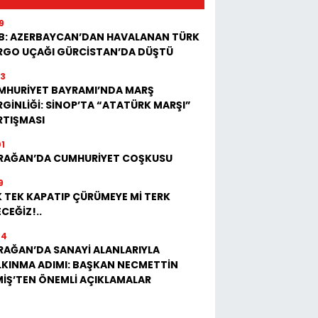
9
B: AZERBAYCAN’DAN HAVALANAN TÜRK
RGO UÇAĞI GÜRCİSTAN’DA DÜŞTÜ
23
MHURİYET BAYRAMI’NDA MARŞ
GİNLİĞİ: SİNOP’TA “ATATÜRK MARŞI”
RTIŞMASI
01
RAĞAN’DA CUMHURİYET COŞKUSU
9
 TEK KAPATIP ÇÜRÜMEYE Mİ TERK
CEĞİZ!..
04
RAĞAN’DA SANAYİ ALANLARIYLA
LKINMA ADIMI: BAŞKAN NECMETTİN
MİŞ’TEN ÖNEMLİ AÇIKLAMALAR