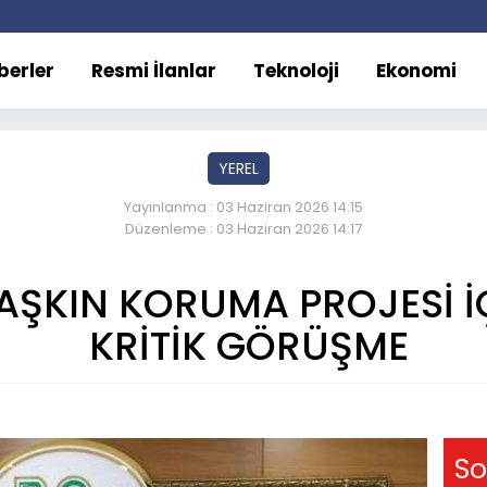
berler
Resmi İlanlar
Teknoloji
Ekonomi
YEREL
Yayınlanma : 03 Haziran 2026 14:15
Düzenleme : 03 Haziran 2026 14:17
AŞKIN KORUMA PROJESİ İ
KRİTİK GÖRÜŞME
So