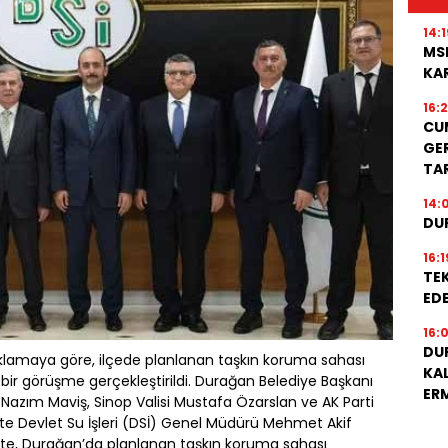
14:1
MS
KA
16:
CU
GER
TA
14:
DU
16:1
TEK
EDE
16:
DU
ıklamaya göre, ilçede planlanan taşkın koruma sahası
KA
ir görüşme gerçekleştirildi. Durağan Belediye Başkanı
ER
i Nazım Maviş, Sinop Valisi Mustafa Özarslan ve AK Parti
ikte Devlet Su İşleri (DSİ) Genel Müdürü Mehmet Akif
arette, Durağan’da planlanan taşkın koruma sahası