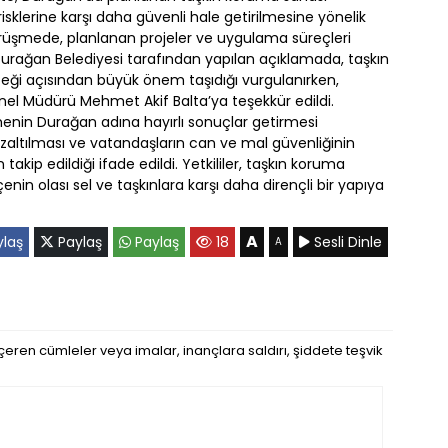
 risklerine karşı daha güvenli hale getirilmesine yönelik
görüşmede, planlanan projeler ve uygulama süreçleri
. Durağan Belediyesi tarafından yapılan açıklamada, taşkın
ceği açısından büyük önem taşıdığı vurgulanırken,
nel Müdürü Mehmet Akif Balta’ya teşekkür edildi.
enin Durağan adına hayırlı sonuçlar getirmesi
azaltılması ve vatandaşların can ve mal güvenliğinin
kip edildiği ifade edildi. Yetkililer, taşkın koruma
lçenin olası sel ve taşkınlara karşı daha dirençli bir yapıya
A
laş
Paylaş
Paylaş
18
Sesli Dinle
A
eren cümleler veya imalar, inançlara saldırı, şiddete teşvik