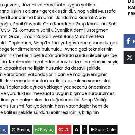
DU
rinin güvenli, düzenli ve mevzuata uygun şekilde
KA
na İlişkin Toplantı” gerçekleştirildi. Sinop Valisi Mustafa
ER
tıya İl Jandarma Komutanı Jandarma Kıdemli Albay
ılıçoğlu, Sahil Güvenlik Orta Karadeniz Grup Komutanı Sahil
k TCSG-72 Komutanı Sahil Güvenlik Kıdemli Üsteğmen
tih Güzel, Liman Başkan Vekili Barış Mutaf ve Gezi
ıldı. Toplantıda, Sinop’ta faaliyet gösteren günübirlik gezi
 değerlendirmelerde bulunuldu. Ayrıca gezi teknelerinin
unulan hizmetlerin belirli standartlarda sürdürülebilir şekilde
ü. Katılımcılar tarafından deniz turizmi araçlarının seyir,
kapasitelerine ilişkin hususlar da detaylı şekilde
nden yararlanan vatandaşların can ve mal güvenliğinin
rler üzerinde durulurken, ilgili kurumların sorumluluk
nuldu. Toplantıda ayrıca yaklaşan yaz sezonu öncesinde
enli ve yürürlükteki mevzuata uygun biçimde sürdürülmesi
asyon çalışmaları da değerlendirildi. Sinop Valiliği
 deniz turizmi faaliyetlerinin hem vatandaşlar hem de
kaliteli şekilde sürdürülebilmesi için iş birliğinin
A
laş
Paylaş
Paylaş
20
Sesli Dinle
A