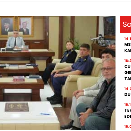
So
14:
MS
KA
16:
CU
GE
TA
14:
DU
16:
TE
EDE
16: