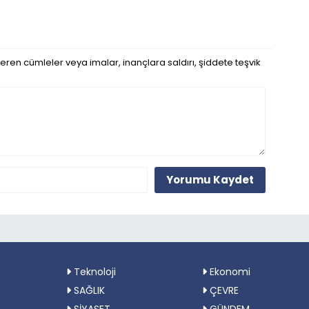
eren cümleler veya imalar, inançlara saldırı, şiddete teşvik
Yorumu Kaydet
Teknoloji
Ekonomi
SAĞLIK
ÇEVRE
SİYASET
GÜNDEM