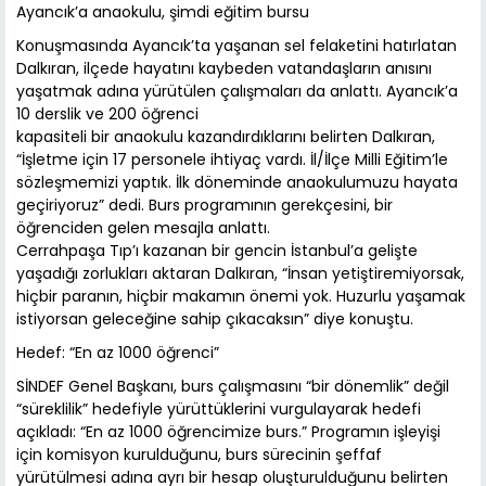
Ayancık’a anaokulu, şimdi eğitim bursu
Konuşmasında Ayancık’ta yaşanan sel felaketini hatırlatan
Dalkıran, ilçede hayatını kaybeden vatandaşların anısını
yaşatmak adına yürütülen çalışmaları da anlattı. Ayancık’a
10 derslik ve 200 öğrenci
kapasiteli bir anaokulu kazandırdıklarını belirten Dalkıran,
“İşletme için 17 personele ihtiyaç vardı. İl/İlçe Milli Eğitim’le
sözleşmemizi yaptık. İlk döneminde anaokulumuzu hayata
geçiriyoruz” dedi. Burs programının gerekçesini, bir
öğrenciden gelen mesajla anlattı.
Cerrahpaşa Tıp’ı kazanan bir gencin İstanbul’a gelişte
yaşadığı zorlukları aktaran Dalkıran, “İnsan yetiştiremiyorsak,
hiçbir paranın, hiçbir makamın önemi yok. Huzurlu yaşamak
istiyorsan geleceğine sahip çıkacaksın” diye konuştu.
Hedef: “En az 1000 öğrenci”
SİNDEF Genel Başkanı, burs çalışmasını “bir dönemlik” değil
“süreklilik” hedefiyle yürüttüklerini vurgulayarak hedefi
açıkladı: “En az 1000 öğrencimize burs.” Programın işleyişi
için komisyon kurulduğunu, burs sürecinin şeffaf
yürütülmesi adına ayrı bir hesap oluşturulduğunu belirten