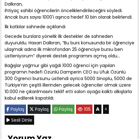
Dalkıran,
ihtiyaç sahibi öğrencilerin önceliklendirileceğini söyledi.
Ancak burs sayısı 1000'i aşınca hedef 10 bin olarak belirlendi.
İlk katkılar sahnede açıklandı
Gecede burslara yönelik ilk destekler de sahneden
duyuruldu. Hasan Dalkıran, “Bu burs konusunda bir öğrenciye
ulaşmak adına ilk mikrofondan 25 öğrenciye bursu ben
üstleniyorum” diyerek destek programını açmış oldu...
Bağışlar yağmur gibi yağdı 1000 öğrenci için yapılan
programın hedefi Özünlü Damperin CEO su Ufuk Özünlü
300 Ögrenci bursunu üstlendi ayrica 5000 Sinoplu, 5000 de
Türkiye’nin çeşitli illerinden gelecek öğrenciler olmak üzere
10.000 ne çıkarılmasını teklif etti salon ayağa kalktı alkışlarla
kabul edilerek kapatıldı.
A
Paylaş
Paylaş
Paylaş
105
A
Sesli Dinle
Yorum Yaz