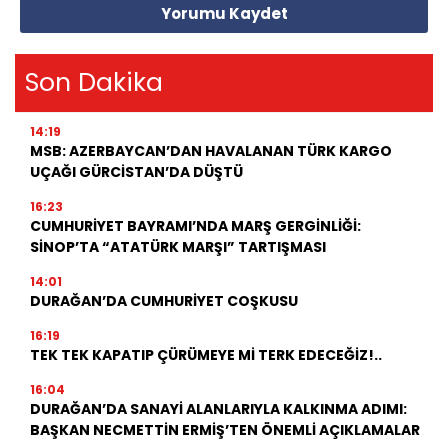
Yorumu Kaydet
Son Dakika
14:19
MSB: AZERBAYCAN’DAN HAVALANAN TÜRK KARGO
UÇAĞI GÜRCİSTAN’DA DÜŞTÜ
16:23
CUMHURİYET BAYRAMI’NDA MARŞ GERGİNLİĞİ:
SİNOP’TA “ATATÜRK MARŞI” TARTIŞMASI
14:01
DURAĞAN’DA CUMHURİYET COŞKUSU
16:19
TEK TEK KAPATIP ÇÜRÜMEYE Mİ TERK EDECEĞİZ!..
16:04
DURAĞAN’DA SANAYİ ALANLARIYLA KALKINMA ADIMI:
BAŞKAN NECMETTİN ERMİŞ’TEN ÖNEMLİ AÇIKLAMALAR