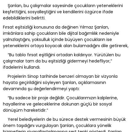
Şanlan, bu çalışmalar sayesinde çocukların yeteneklerini
keşfettiğini, sosyalleştiğini ve kendilerini özgürce ifade
edebildiklerini belirtti.
Fırsat eşitsizliği konusuna da değinen Yılmaz Şanlan,
imkânlara sahip çocukların bile dijital bağımlılık nedeniyle
yalnızlaştığını, yoksulluk içinde büyüyen çocukların ise
yeteneklerini ortaya koyacak alan bulamadığını dile getirerek,
“Bu tablo fırsat eşitliğini ortadan kaldırıyor. Yürütülen bu
çalışmalar tam da bu eşitsizliği gidermeyi hedefliyor,”
ifadelerini kullandı.
Projelerin Sinop tarihinde benzeri olmayan bir vizyonla
hayata geçirildiğini söyleyen Şanlan, açıklamasının
devamında şu değerlendirmeyi yaptı:
“Bu sadece bir proje değildir. Çocuklarımızın kalplerine,
hayallerine ve geleceklerine dokunan güçlü bir sosyal
dönüşüm hareketidir.”
Yerel belediyelerin de bu sürece destek vermesinin büyük
önem taşıdığını vurgulayan Şanlan, çocuklara yönelik
hizmetlerin siyasallaştırılmasına sert tepki gösterdi. Şanlan,