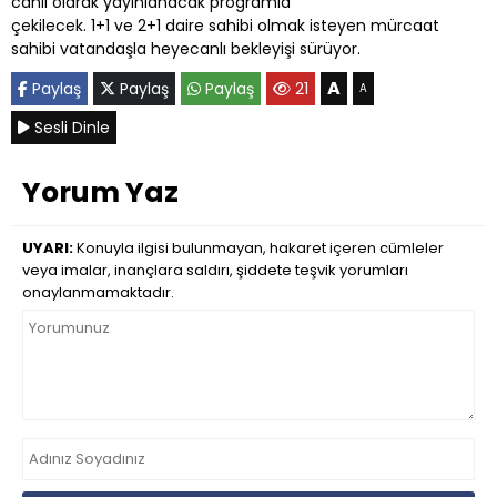
canlı olarak yayınlanacak programla
çekilecek. 1+1 ve 2+1 daire sahibi olmak isteyen mürcaat
sahibi vatandaşla heyecanlı bekleyişi sürüyor.
A
Paylaş
Paylaş
Paylaş
21
A
Sesli Dinle
Yorum Yaz
UYARI:
Konuyla ilgisi bulunmayan, hakaret içeren cümleler
veya imalar, inançlara saldırı, şiddete teşvik yorumları
onaylanmamaktadır.