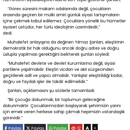
“Görev süresini makam odalarında değil, çocukların
arasında geçiren bir mülki amiri günlük siyasi tartışmaların
içine çekmek kabul edilemez. Çocuklara yönelik bu hizmetler
siyaset üstüdür, her türlü ideolojinin üzerindedir,”
dedi.
Muhalefet anlayışına da değinen Yılmaz Şanlan, eleştirinin
demokratik bir hak olduğunu ancak doğru adres ve doğru
üslupla yapılması gerektiğini belirterek şunları söyledi:
“Muhalefet devlete ve devlet kurumlarına değil, siyasi
partilere yapılmalıdır. Eleştiri vicdan ve akıl süzgecinden
geçirilerek adil ve yapıcı olmalıdır. Yanlışlar eleştirildiği kadar,
doğru ve faydalı işler de takdir edilmelidir.”
Şanlan, açıklamasını şu sözlerle tamamladı:
“Bir çocuğa dokunmak, bir toplumun geleceğine
dokunmaktır. Çocuklarımızdan başlayarak şehrimizin yarını
için emek veren herkese sahip çıkmak hepimizin vatandaşlık
görevidir.”
A
Paylaş
Paylaş
Paylaş
12
A