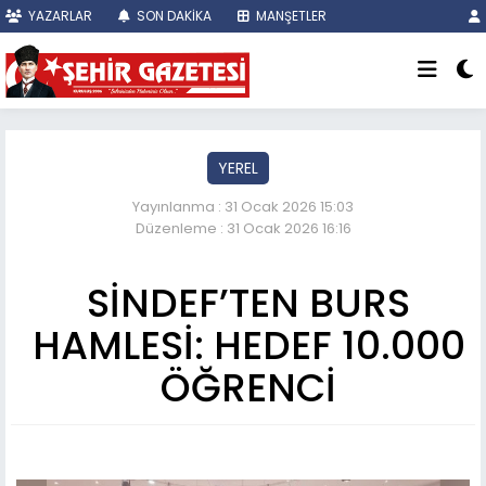
YAZARLAR
SON DAKİKA
MANŞETLER
YEREL
Yayınlanma : 31 Ocak 2026 15:03
Düzenleme : 31 Ocak 2026 16:16
SİNDEF’TEN BURS
HAMLESİ: HEDEF 10.000
ÖĞRENCİ