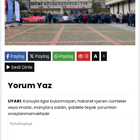
A
Paylaş
Paylaş
Paylaş
13
A
Sesli Dinle
Yorum Yaz
UYARI:
Konuyla ilgisi bulunmayan, hakaret içeren cümleler
veya imalar, inançlara saldırı, şiddete teşvik yorumları
onaylanmamaktadır.