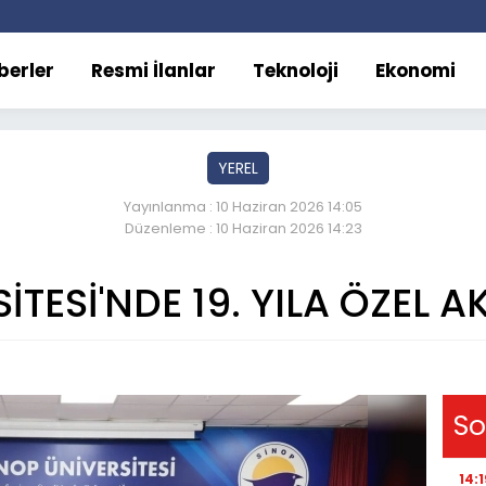
berler
Resmi İlanlar
Teknoloji
Ekonomi
YEREL
Yayınlanma : 10 Haziran 2026 14:05
Düzenleme : 10 Haziran 2026 14:23
İTESİ'NDE 19. YILA ÖZEL 
So
14:1