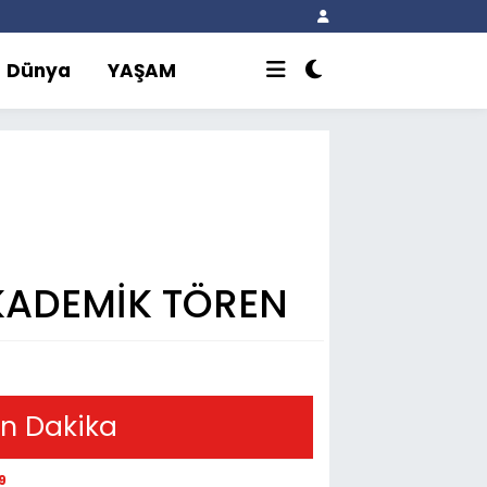
Dünya
YAŞAM
AKADEMİK TÖREN
n Dakika
9