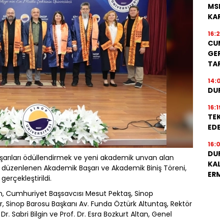
MS
KA
16:
CU
GER
TA
14:
DU
16:1
TEK
EDE
16:
DU
şarıları ödüllendirmek ve yeni akademik unvan alan
KA
 düzenlenen Akademik Başarı ve Akademik Biniş Töreni,
ER
rçekleştirildi.
n, Cumhuriyet Başsavcısı Mesut Pektaş, Sinop
ir, Sinop Barosu Başkanı Av. Funda Öztürk Altuntaş, Rektör
Dr. Sabri Bilgin ve Prof. Dr. Esra Bozkurt Altan, Genel