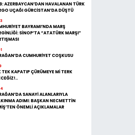
B: AZERBAYCAN’DAN HAVALANAN TÜRK
RGO UÇAĞI GÜRCİSTAN’DA DÜŞTÜ
23
MHURİYET BAYRAMI’NDA MARŞ
GİNLİĞİ: SİNOP’TA “ATATÜRK MARŞI”
RTIŞMASI
01
RAĞAN’DA CUMHURİYET COŞKUSU
9
 TEK KAPATIP ÇÜRÜMEYE Mİ TERK
CEĞİZ!..
04
RAĞAN’DA SANAYİ ALANLARIYLA
LKINMA ADIMI: BAŞKAN NECMETTİN
MİŞ’TEN ÖNEMLİ AÇIKLAMALAR