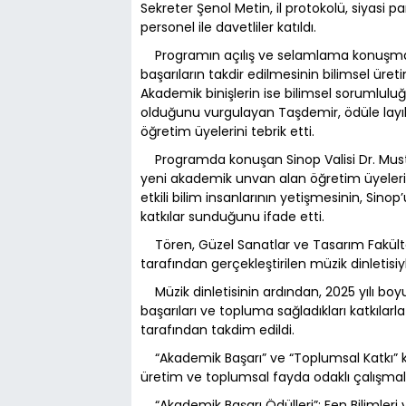
Sekreter Şenol Metin, il protokolü, siyasi p
personel ile davetliler katıldı.
Programın açılış ve selamlama konuşması
başarıların takdir edilmesinin bilimsel üret
Akademik binişlerin ise bilimsel sorumlulu
olduğunu vurgulayan Taşdemir, ödüle layı
öğretim üyelerini tebrik etti.
Programda konuşan Sinop Valisi Dr. Musta
yeni akademik unvan alan öğretim üyelerini 
etkili bilim insanlarının yetişmesinin, Si
katkılar sunduğunu ifade etti.
Tören, Güzel Sanatlar ve Tasarım Fakülte
tarafından gerçekleştirilen müzik dinletisi
Müzik dinletisinin ardından, 2025 yılı boy
başarıları ve topluma sağladıkları katkılar
tarafından takdim edildi.
“Akademik Başarı” ve “Toplumsal Katkı” ka
üretim ve toplumsal fayda odaklı çalışmala
“Akademik Başarı Ödülleri”; Fen Bilimleri v