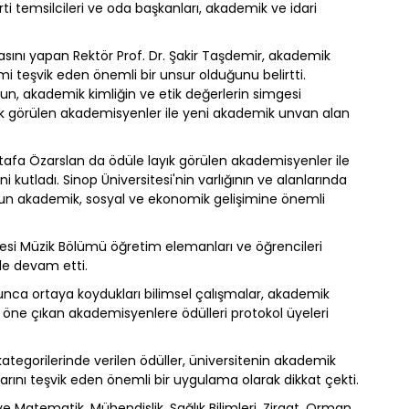
arti temsilcileri ve oda başkanları, akademik ve idari
nı yapan Rektör Prof. Dr. Şakir Taşdemir, akademik
imi teşvik eden önemli bir unsur olduğunu belirtti.
ğun, akademik kimliğin ve etik değerlerin simgesi
k görülen akademisyenler ile yeni akademik unvan alan
fa Özarslan da ödüle layık görülen akademisyenler ile
kutladı. Sinop Üniversitesi'nin varlığının ve alanlarında
nop’un akademik, sosyal ve ekonomik gelişimine önemli
si Müzik Bölümü öğretim elemanları ve öğrencileri
yle devam etti.
unca ortaya koydukları bilimsel çalışmalar, akademik
la öne çıkan akademisyenlere ödülleri protokol üyeleri
tegorilerinde verilen ödüller, üniversitenin akademik
rını teşvik eden önemli bir uygulama olarak dikkat çekti.
e Matematik, Mühendislik, Sağlık Bilimleri, Ziraat, Orman