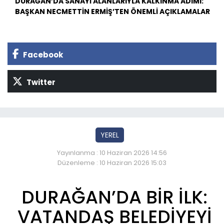
DURAĞAN’DA SANAYİ ALANLARIYLA KALKINMA ADIMI:
BAŞKAN NECMETTİN ERMİŞ’TEN ÖNEMLİ AÇIKLAMALAR
Facebook
Twitter
YEREL
Yayınlanma : 10 Haziran 2026 14:56
Düzenleme : 10 Haziran 2026 15:03
DURAĞAN’DA BİR İLK:
VATANDAŞ BELEDİYEYİ