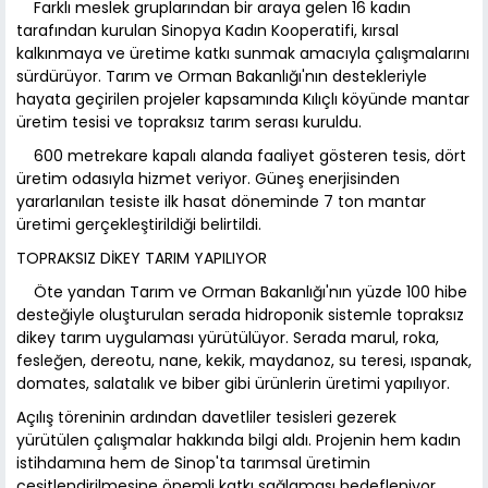
Farklı meslek gruplarından bir araya gelen 16 kadın
tarafından kurulan Sinopya Kadın Kooperatifi, kırsal
kalkınmaya ve üretime katkı sunmak amacıyla çalışmalarını
sürdürüyor. Tarım ve Orman Bakanlığı'nın destekleriyle
hayata geçirilen projeler kapsamında Kılıçlı köyünde mantar
üretim tesisi ve topraksız tarım serası kuruldu.
600 metrekare kapalı alanda faaliyet gösteren tesis, dört
üretim odasıyla hizmet veriyor. Güneş enerjisinden
yararlanılan tesiste ilk hasat döneminde 7 ton mantar
üretimi gerçekleştirildiği belirtildi.
TOPRAKSIZ DİKEY TARIM YAPILIYOR
Öte yandan Tarım ve Orman Bakanlığı'nın yüzde 100 hibe
desteğiyle oluşturulan serada hidroponik sistemle topraksız
dikey tarım uygulaması yürütülüyor. Serada marul, roka,
fesleğen, dereotu, nane, kekik, maydanoz, su teresi, ıspanak,
domates, salatalık ve biber gibi ürünlerin üretimi yapılıyor.
Açılış töreninin ardından davetliler tesisleri gezerek
yürütülen çalışmalar hakkında bilgi aldı. Projenin hem kadın
istihdamına hem de Sinop'ta tarımsal üretimin
çeşitlendirilmesine önemli katkı sağlaması hedefleniyor.