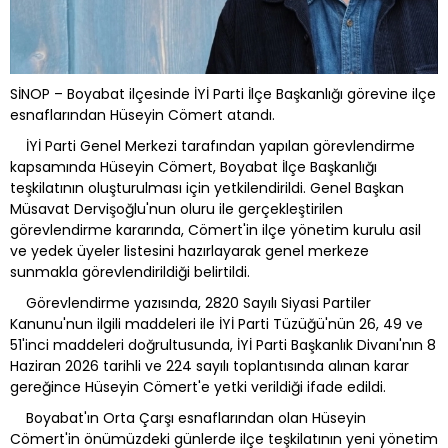
SİNOP – Boyabat ilçesinde İYİ Parti İlçe Başkanlığı görevine ilçe
esnaflarından Hüseyin Cömert atandı.
İYİ Parti Genel Merkezi tarafından yapılan görevlendirme
kapsamında Hüseyin Cömert, Boyabat İlçe Başkanlığı
teşkilatının oluşturulması için yetkilendirildi. Genel Başkan
Müsavat Dervişoğlu'nun oluru ile gerçekleştirilen
görevlendirme kararında, Cömert'in ilçe yönetim kurulu asil
ve yedek üyeler listesini hazırlayarak genel merkeze
sunmakla görevlendirildiği belirtildi.
Görevlendirme yazısında, 2820 Sayılı Siyasi Partiler
Kanunu'nun ilgili maddeleri ile İYİ Parti Tüzüğü'nün 26, 49 ve
51'inci maddeleri doğrultusunda, İYİ Parti Başkanlık Divanı'nın 8
Haziran 2026 tarihli ve 224 sayılı toplantısında alınan karar
gereğince Hüseyin Cömert'e yetki verildiği ifade edildi.
Boyabat'ın Orta Çarşı esnaflarından olan Hüseyin
Cömert'in önümüzdeki günlerde ilçe teşkilatının yeni yönetim