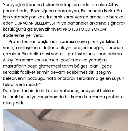
Yürüyüşleri Kanunu hükümleri kapsamında izin alan Altay
pankartında; “Bozduğunu onarmayan, Birilerinden korktuğu
için vatandaşına kasıtlı olarak zarar verme amacı ile hareket
eden DURAĞAN BELEDİYESİ’ ni ve bahaneler arkasına sığınarak
kötülüğünü gizleyen zihniyeti PROTESTO EDİYORUM”
ifadelerine yer verdi.
Protestoonun başlaması sonrası araya giren yetkililer bir
yanlışa anlaşılma olduğunu olayın araştırılacağını, sorunun
çözüleceğini belirtmesi sonrası protostosunu sona erdiren
Altay “amacım sorunumun çözülmesi ve yaptığım
masrafların boşa gitmemesi tarım bölgesi olan ilçede
seracılık faaliyetlerimin devam edebilmesidir. İsteğim
belediyenin bozduğu hattı onararak seralarıma gelen suyun
tekrar verilmesidir”
Durağan tarihinde ilk kez bir vatandaş anayasal hakkını
kullarak belediye meydanında bir kamu kurumunu protesto
etmiş oldu.