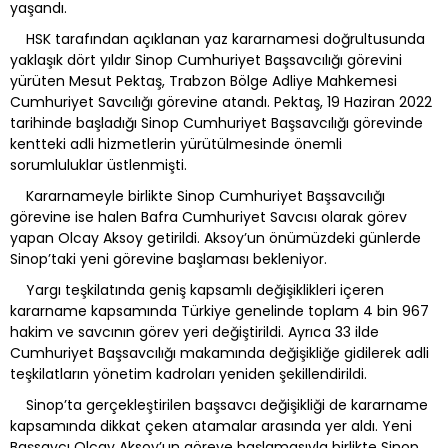
yaşandı.
HSK tarafından açıklanan yaz kararnamesi doğrultusunda
yaklaşık dört yıldır Sinop Cumhuriyet Başsavcılığı görevini
yürüten Mesut Pektaş, Trabzon Bölge Adliye Mahkemesi
Cumhuriyet Savcılığı görevine atandı. Pektaş, 19 Haziran 2022
tarihinde başladığı Sinop Cumhuriyet Başsavcılığı görevinde
kentteki adli hizmetlerin yürütülmesinde önemli
sorumluluklar üstlenmişti.
Kararnameyle birlikte Sinop Cumhuriyet Başsavcılığı
görevine ise halen Bafra Cumhuriyet Savcısı olarak görev
yapan Olcay Aksoy getirildi. Aksoy’un önümüzdeki günlerde
Sinop’taki yeni görevine başlaması bekleniyor.
Yargı teşkilatında geniş kapsamlı değişiklikleri içeren
kararname kapsamında Türkiye genelinde toplam 4 bin 967
hakim ve savcının görev yeri değiştirildi. Ayrıca 33 ilde
Cumhuriyet Başsavcılığı makamında değişikliğe gidilerek adli
teşkilatların yönetim kadroları yeniden şekillendirildi.
Sinop’ta gerçekleştirilen başsavcı değişikliği de kararname
kapsamında dikkat çeken atamalar arasında yer aldı. Yeni
Başsavcı Olcay Aksoy’un göreve başlamasıyla birlikte Sinop