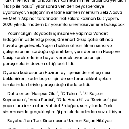
Türk sinemasının unutulmaz komedi filmleri arasında yer alan
"Hasip ile Nasip", yıllar sonra yeniden beyazperdeye
uyarlanıyor. Yeşilçam'ın efsane isimleri merhum Zeki Alasya
ve Metin Akpınar tarafından hafızalara kazınan kült yapım,
2026 yılında modern bir yorumla sinemaseverlerle buluşacak.
Yapımcılığını Boyabatlı iş insanı ve yapımcı Vahdet
Erdoğan'ın üstlendiği proje, Greenart Grup çatısı altında
hayata geçirilecek. Yapım hakları alınan filmin senaryo
çalışmalarının sürdüğü öğrenilirken, yeni dönemin Hasip ve
Nasip karakterlerine hayat verecek oyuncular için
görüşmelerin devam ettiği belirtildi.
Oyuncu kadrosunun Haziran ayı içerisinde netleşmesi
beklenirken, kadın başrol için de sektörün dikkat çeken
isimlerinden biriyle görüşüldüğü ifade edildi.
Daha önce "Nasipse Olur", "C Takımı", "Sil Baştan
Kaynanam", "Veda Partisi", "Oflu Hoca 6" ve "Sevince" gibi
yapımlara imza atan Vahdet Erdoğan, son yıllarda Türk
sinemasında gerçekleştirdiği projelerle adından söz ettiriyor.
Boyabat'tan Türk Sinemasına Uzanan Başarı Hikâyesi