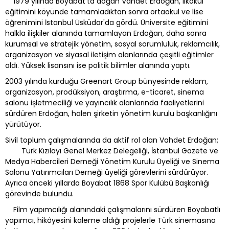
1979 yılında Boyabat'ta doğan Vahdet Erdoğan, ilkokul
eğitimini köyünde tamamladıktan sonra ortaokul ve lise
öğrenimini İstanbul Üsküdar'da gördü. Üniversite eğitimini
halkla ilişkiler alanında tamamlayan Erdoğan, daha sonra
kurumsal ve stratejik yönetim, sosyal sorumluluk, reklamcılık,
organizasyon ve siyasal iletişim alanlarında çeşitli eğitimler
aldı. Yüksek lisansını ise politik bilimler alanında yaptı.
2003 yılında kurduğu Greenart Group bünyesinde reklam,
organizasyon, prodüksiyon, araştırma, e-ticaret, sinema
salonu işletmeciliği ve yayıncılık alanlarında faaliyetlerini
sürdüren Erdoğan, halen şirketin yönetim kurulu başkanlığını
yürütüyor.
Sivil toplum çalışmalarında da aktif rol alan Vahdet Erdoğan;
Türk Kızılayı Genel Merkez Delegeliği, İstanbul Gazete ve
Medya Habercileri Derneği Yönetim Kurulu Üyeliği ve Sinema
Salonu Yatırımcıları Derneği üyeliği görevlerini sürdürüyor.
Ayrıca önceki yıllarda Boyabat 1868 Spor Kulübü Başkanlığı
görevinde bulundu.
Film yapımcılığı alanındaki çalışmalarını sürdüren Boyabatlı
yapımcı, hikâyesini kaleme aldığı projelerle Türk sinemasına