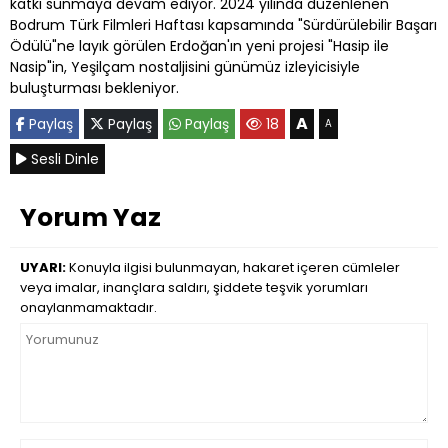
katkı sunmaya devam ediyor. 2024 yılında düzenlenen
Bodrum Türk Filmleri Haftası kapsamında "Sürdürülebilir Başarı
Ödülü"ne layık görülen Erdoğan'ın yeni projesi "Hasip ile
Nasip"in, Yeşilçam nostaljisini günümüz izleyicisiyle
buluşturması bekleniyor.
A
Paylaş
Paylaş
Paylaş
18
A
Sesli Dinle
Yorum Yaz
UYARI:
Konuyla ilgisi bulunmayan, hakaret içeren cümleler
veya imalar, inançlara saldırı, şiddete teşvik yorumları
onaylanmamaktadır.