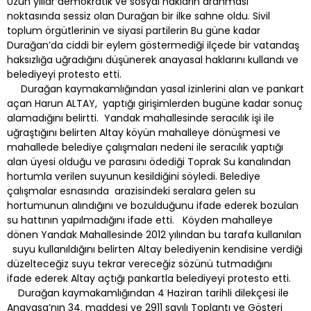
Uzun yıllar demokratik ve sosyal hakların aranması
noktasında sessiz olan Durağan bir ilke sahne oldu. Sivil
toplum örgütlerinin ve siyasi partilerin Bu güne kadar
Durağan’da ciddi bir eylem göstermediği ilçede bir vatandaş
haksızlığa uğradığını düşünerek anayasal haklarını kullandı ve
belediyeyi protesto etti.
Durağan kaymakamlığından yasal izinlerini alan ve pankart
açan Harun ALTAY, yaptığı girişimlerden bugüne kadar sonuç
alamadığını belirtti. Yandak mahallesinde seracılık işi ile
uğraştığını belirten Altay köyün mahalleye dönüşmesi ve
mahallede belediye çalışmaları nedeni ile seracılık yaptığı
alan üyesi olduğu ve parasını ödediği Toprak Su kanalından
hortumla verilen suyunun kesildiğini söyledi. Belediye
çalışmalar esnasında arazisindeki seralara gelen su
hortumunun alındığını ve bozulduğunu ifade ederek bozulan
su hattının yapılmadığını ifade etti. Köyden mahalleye
dönen Yandak Mahallesinde 2012 yılından bu tarafa kullanılan
suyu kullanıldığını belirten Altay belediyenin kendisine verdiği
düzelteceğiz suyu tekrar vereceğiz sözünü tutmadığını
ifade ederek Altay açtığı pankartla belediyeyi protesto etti.
Durağan kaymakamlığından 4 Haziran tarihli dilekçesi ile
Anayasa’nın 34. maddesi ve 2911 sayılı Toplantı ve Gösteri