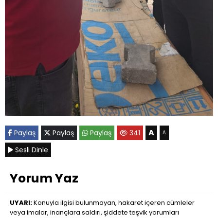
A
Paylaş
Paylaş
Paylaş
341
A
Sesli Dinle
Yorum Yaz
UYARI:
Konuyla ilgisi bulunmayan, hakaret içeren cümleler
veya imalar, inançlara saldırı, şiddete teşvik yorumları