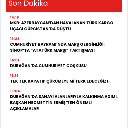
Son Dakika
14:19
MSB: AZERBAYCAN’DAN HAVALANAN TÜRK KARGO
UÇAĞI GÜRCİSTAN’DA DÜŞTÜ
16:23
CUMHURİYET BAYRAMI’NDA MARŞ GERGİNLİĞİ:
SİNOP’TA “ATATÜRK MARŞI” TARTIŞMASI
14:01
DURAĞAN’DA CUMHURİYET COŞKUSU
16:19
TEK TEK KAPATIP ÇÜRÜMEYE Mİ TERK EDECEĞİZ!..
16:04
DURAĞAN’DA SANAYİ ALANLARIYLA KALKINMA ADIMI:
BAŞKAN NECMETTİN ERMİŞ’TEN ÖNEMLİ
AÇIKLAMALAR