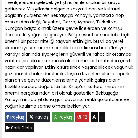
il ve ilçelerden gelecek yetiştiriciler ile alıcıları bir araya
getirecek. Yüzyıllardır bölgenin sosyal, ticari ve kültürel
bağlarını güçlendiren Bektaşağa Panayırı, yalnızca Sinop
merkezden değil; Boyabat, Gerze, Ayancık, Türkeli ve
Durağan başta olmak üzere çevre ilçelerden ve komşu
illerden de yoğun ilgi görüyor. Bölge esnafı ve üreticileri için
önemli bir pazar niteliği taşıyan etkinliğin, bu yıl da yerel
ekonomiye ve turizme canlılık kazandırması hedefleniyor.
Panayır alanında ziyaretçilerin güvenli ve rahat bir ortamda
vakit geçirebilmesi amacıyla ilgili kurumlar tarafından çeşitli
hazırlıklar yapılıyor. Etkinlik süresince yaşanabilecek yoğunluk
göz önünde bulundurularak ulaşım düzenlemeleri, otopark
alanları ve çevre düzenlemelerine yönelik çalışmaların
titizlikle sürdürüldüğü bildirildi. Sinop’un kültürel mirasının
önemli parçalarından biri olarak gösterilen Bektaşağa
Panayırı’nın, bu yıl da iki gün boyunca renkli görüntülere ve
yoğun katılıma sahne olması bekleniyor.
A
Paylaş
Paylaş
Paylaş
12
A
Sesli Dinle