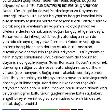
yürüttükleri çalışmalar nedeniyle tebrik ediyor, başarılar
diliyorum.” dedi. “BU TÜR DESTEKLER BİZLERE GÜÇ VERİYOR”
Gerze Tüm Engelliler Sosyal Yardımlaşma ve Dayanışma
Derneği Başkanı Birol Sazak ise yapılan bağışın kendileri için
büyük anlam taşıdığını belirterek teşekkür etti. Sazak, “Dernek
olarak engelli bireylerimizin yaşamını kolaylaştırmak ve
ailelerine destek olmak adına yoğun bir gayret içerisindeyiz.
Bunun yanında ihtiyaç sahibi yaşlı vatandaşlarımızın da
yanında olmaya çalışıyoruz. Ramazan Kaban’ın yaptığı bu
anlamlı bağış bizleri son derece mutlu etti. Kendisine
duyarlılığı ve desteği için teşekkür ediyoruz. Bu tür yardımlar
hem ihtiyaç sahiplerine umut oluyor hem de toplumsal
dayanışmayı güçlendiriyor. Sayın Ramazan Kaban’ın bu örnek
davranışının diğer yardımsever vatandaşlarımıza da ilham
vereceğine inanıyoruz. Bağışlanan tekerlekli sandalyelerden
birini ihtiyaç sahibi yaşlı bir teyzemizin hayatını kolaylaştırmak
amacıyla kullanacağız. Kendisine bir kez daha teşekkür
ediyoruz.” ifadelerini kullandı. Yapılan bağış, ilçede dayanışma
ve yardımlaşma kültürünün güçlenmesine katkı sağlarken,
engelli bireyler ve ihtiyaç sahipleri adına önemli bir destek
olarak değerlendirildi.