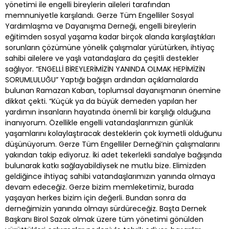
yönetimi ile engelli bireylerin aileleri tarafından
memnuniyetle karşılandı. Gerze Tüm Engelliler Sosyal
Yardımlaşma ve Dayanışma Derneği, engelli bireylerin
eğitimden sosyal yaşama kadar birçok alanda karşılaştıkları
sorunların çözümüne yönelik çalışmalar yürütürken, ihtiyaç
sahibi ailelere ve yaşlı vatandaşlara da çeşitli destekler
sağlıyor. “ENGELLİ BİREYLERİMİZİN YANINDA OLMAK HEPİMİZİN
SORUMLULUĞU” Yaptığı bağışın ardından açıklamalarda
bulunan Ramazan Kaban, toplumsal dayanışmanın önemine
dikkat çekti. “Küçük ya da büyük demeden yapılan her
yardımın insanların hayatında önemli bir karşılığı olduğuna
inanıyorum. Özellikle engelli vatandaşlarımızın günlük
yaşamlarını kolaylaştıracak desteklerin çok kıymetli olduğunu
düşünüyorum. Gerze Tüm Engelliler Derneği’nin çalışmalarını
yakından takip ediyoruz. İki adet tekerlekli sandalye bağışında
bulunarak katkı sağlayabildiysek ne mutlu bize. Elimizden
geldiğince ihtiyaç sahibi vatandaşlarımızın yanında olmaya
devam edeceğiz. Gerze bizim memleketimiz, burada
yaşayan herkes bizim için değerli. Bundan sonra da
derneğimizin yanında olmayı sürdüreceğiz. Başta Dernek
Başkanı Birol Sazak olmak üzere tüm yönetimi gönülden