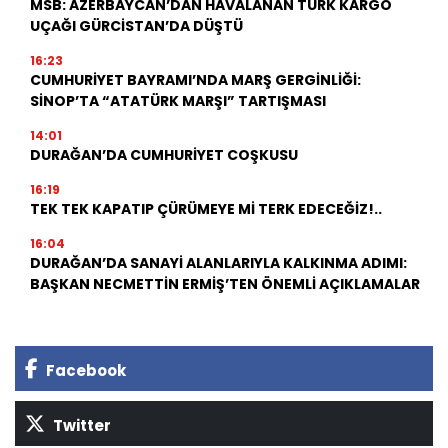
MSB: AZERBAYCAN’DAN HAVALANAN TÜRK KARGO
UÇAĞI GÜRCİSTAN’DA DÜŞTÜ
16:23
CUMHURİYET BAYRAMI’NDA MARŞ GERGİNLİĞİ:
SİNOP’TA “ATATÜRK MARŞI” TARTIŞMASI
14:01
DURAĞAN’DA CUMHURİYET COŞKUSU
16:19
TEK TEK KAPATIP ÇÜRÜMEYE Mİ TERK EDECEĞİZ!..
16:04
DURAĞAN’DA SANAYİ ALANLARIYLA KALKINMA ADIMI:
BAŞKAN NECMETTİN ERMİŞ’TEN ÖNEMLİ AÇIKLAMALAR
Facebook
Twitter