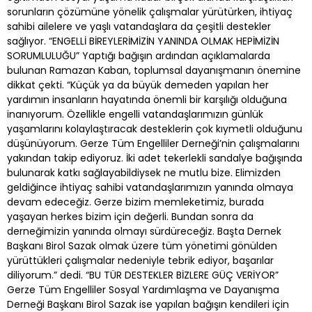
sorunların çözümüne yönelik çalışmalar yürütürken, ihtiyaç
sahibi ailelere ve yaşlı vatandaşlara da çeşitli destekler
sağlıyor. “ENGELLİ BİREYLERİMİZİN YANINDA OLMAK HEPİMİZİN
SORUMLULUĞU” Yaptığı bağışın ardından açıklamalarda
bulunan Ramazan Kaban, toplumsal dayanışmanın önemine
dikkat çekti. “Küçük ya da büyük demeden yapılan her
yardımın insanların hayatında önemli bir karşılığı olduğuna
inanıyorum. Özellikle engelli vatandaşlarımızın günlük
yaşamlarını kolaylaştıracak desteklerin çok kıymetli olduğunu
düşünüyorum. Gerze Tüm Engelliler Derneği’nin çalışmalarını
yakından takip ediyoruz. İki adet tekerlekli sandalye bağışında
bulunarak katkı sağlayabildiysek ne mutlu bize. Elimizden
geldiğince ihtiyaç sahibi vatandaşlarımızın yanında olmaya
devam edeceğiz. Gerze bizim memleketimiz, burada
yaşayan herkes bizim için değerli. Bundan sonra da
derneğimizin yanında olmayı sürdüreceğiz. Başta Dernek
Başkanı Birol Sazak olmak üzere tüm yönetimi gönülden
yürüttükleri çalışmalar nedeniyle tebrik ediyor, başarılar
diliyorum.” dedi. “BU TÜR DESTEKLER BİZLERE GÜÇ VERİYOR”
Gerze Tüm Engelliler Sosyal Yardımlaşma ve Dayanışma
Derneği Başkanı Birol Sazak ise yapılan bağışın kendileri için