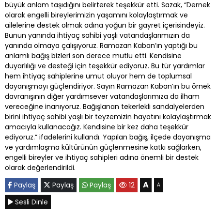
büyük anlam taşıdığını belirterek teşekkür etti. Sazak, “Dernek
olarak engelli bireylerimizin yaşamını kolaylaştırmak ve
ailelerine destek olmak adına yoğun bir gayret içerisindeyiz.
Bunun yanında ihtiyaç sahibi yaşlı vatandaşlarımızın da
yanında olmaya çalışıyoruz. Ramazan Kaban’ın yaptığı bu
anlamlı bağış bizleri son derece mutlu etti. Kendisine
duyarlılığı ve desteği için teşekkür ediyoruz. Bu tür yardımlar
hem ihtiyaç sahiplerine umut oluyor hem de toplumsal
dayanışmayı güçlendiriyor. Sayın Ramazan Kaban’ın bu örnek
davranışının diğer yardımsever vatandaşlarımıza da ilham
vereceğine inanıyoruz. Bağışlanan tekerlekli sandalyelerden
birini ihtiyaç sahibi yaşlı bir teyzemizin hayatını kolaylaştırmak
amacıyla kullanacağız. Kendisine bir kez daha teşekkür
ediyoruz.” ifadelerini kullandı. Yapılan bağış, ilçede dayanışma
ve yardımlaşma kültürünün güçlenmesine katkı sağlarken,
engelli bireyler ve ihtiyaç sahipleri adına önemli bir destek
olarak değerlendirildi.
A
Paylaş
Paylaş
Paylaş
12
A
Sesli Dinle