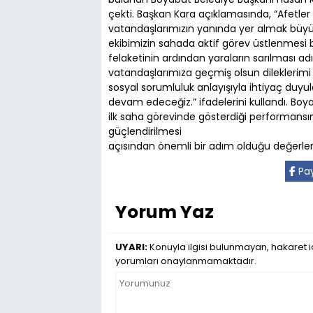
çekti. Başkan Kara açıklamasında, “Afetler 
vatandaşlarımızın yanında yer almak büy
ekibimizin sahada aktif görev üstlenmesi
felaketinin ardından yaraların sarılması ad
vatandaşlarımıza geçmiş olsun dileklerimi
sosyal sorumluluk anlayışıyla ihtiyaç duy
devam edeceğiz.” ifadelerini kullandı. Boya
ilk saha görevinde gösterdiği performansın
güçlendirilmesi
açısından önemli bir adım olduğu değerlend
Pay
Yorum Yaz
UYARI:
Konuyla ilgisi bulunmayan, hakaret iç
yorumları onaylanmamaktadır.