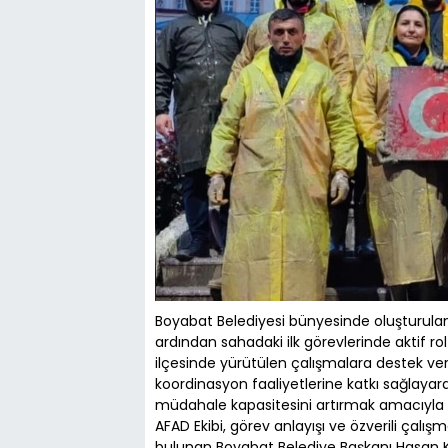
Boyabat Belediyesi bünyesinde oluşturula
ardından sahadaki ilk görevlerinde aktif r
ilçesinde yürütülen çalışmalara destek ver
koordinasyon faaliyetlerine katkı sağlayarak
müdahale kapasitesini artırmak amacıyla 
AFAD Ekibi, görev anlayışı ve özverili çalışm
bulunan Boyabat Belediye Başkanı Hasan Kar