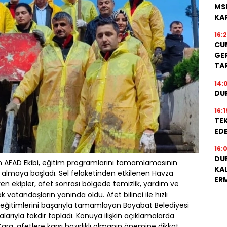
MS
KA
16:
CU
GER
TA
14:
DU
16:1
TEK
EDE
16:
DU
n AFAD Ekibi, eğitim programlarını tamamlamasının
KA
ol almaya başladı. Sel felaketinden etkilenen Havza
ER
en ekipler, afet sonrası bölgede temizlik, yardım ve
 vatandaşların yanında oldu. Afet bilinci ile hızlı
eğitimlerini başarıyla tamamlayan Boyabat Belediyesi
alarıyla takdir topladı. Konuya ilişkin açıklamalarda
a, afetlere karşı hazırlıklı olmanın önemine dikkat