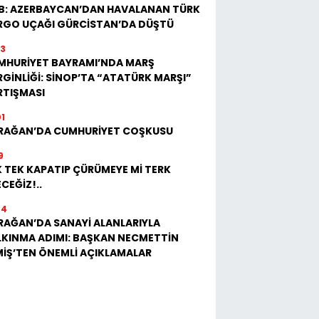
B: AZERBAYCAN’DAN HAVALANAN TÜRK
RGO UÇAĞI GÜRCİSTAN’DA DÜŞTÜ
23
MHURİYET BAYRAMI’NDA MARŞ
GİNLİĞİ: SİNOP’TA “ATATÜRK MARŞI”
RTIŞMASI
01
RAĞAN’DA CUMHURİYET COŞKUSU
9
 TEK KAPATIP ÇÜRÜMEYE Mİ TERK
CEĞİZ!..
04
RAĞAN’DA SANAYİ ALANLARIYLA
LKINMA ADIMI: BAŞKAN NECMETTİN
MİŞ’TEN ÖNEMLİ AÇIKLAMALAR