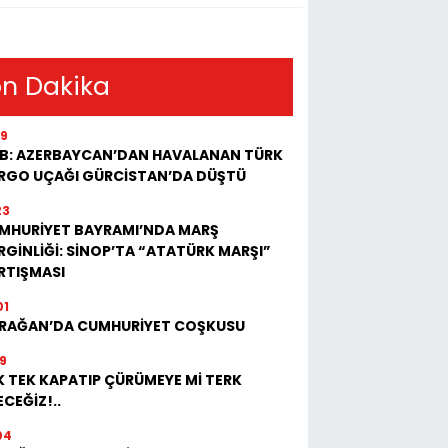
n Dakika
19
B: AZERBAYCAN’DAN HAVALANAN TÜRK
RGO UÇAĞI GÜRCİSTAN’DA DÜŞTÜ
23
MHURİYET BAYRAMI’NDA MARŞ
RGİNLİĞİ: SİNOP’TA “ATATÜRK MARŞI”
RTIŞMASI
01
RAĞAN’DA CUMHURİYET COŞKUSU
19
K TEK KAPATIP ÇÜRÜMEYE Mİ TERK
CEĞİZ!..
04