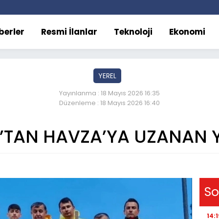
berler
Resmi İlanlar
Teknoloji
Ekonomi
YEREL
Yayınlanma : 18 Mayıs 2026 16:35
Düzenleme : 18 Mayıs 2026 16:40
’TAN HAVZA’YA UZANAN Y
So
14:1