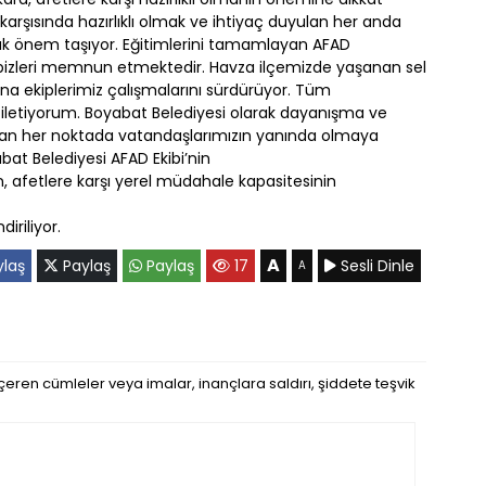
karşısında hazırlıklı olmak ve ihtiyaç duyulan her anda
ük önem taşıyor. Eğitimlerini tamamlayan AFAD
 bizleri memnun etmektedir. Havza ilçemizde yaşanan sel
ına ekiplerimiz çalışmalarını sürdürüyor. Tüm
 iletiyorum. Boyabat Belediyesi olarak dayanışma ve
ulan her noktada vatandaşlarımızın yanında olmaya
bat Belediyesi AFAD Ekibi’nin
, afetlere karşı yerel müdahale kapasitesinin
iriliyor.
A
laş
Paylaş
Paylaş
17
Sesli Dinle
A
eren cümleler veya imalar, inançlara saldırı, şiddete teşvik