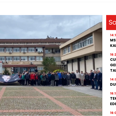
So
14:
MS
KA
16:
CU
GE
TA
14:
DU
16:
TE
EDE
16: