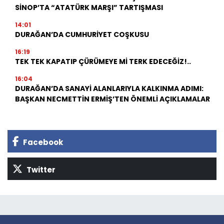
SİNOP’TA “ATATÜRK MARŞI” TARTIŞMASI
14:01
DURAĞAN’DA CUMHURİYET COŞKUSU
16:19
TEK TEK KAPATIP ÇÜRÜMEYE Mİ TERK EDECEĞİZ!..
16:04
DURAĞAN’DA SANAYİ ALANLARIYLA KALKINMA ADIMI:
BAŞKAN NECMETTİN ERMİŞ’TEN ÖNEMLİ AÇIKLAMALAR
Facebook
Twitter