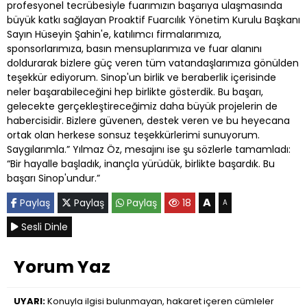
profesyonel tecrübesiyle fuarımızın başarıya ulaşmasında
büyük katkı sağlayan Proaktif Fuarcılık Yönetim Kurulu Başkanı
Sayın Hüseyin Şahin'e, katılımcı firmalarımıza,
sponsorlarımıza, basın mensuplarımıza ve fuar alanını
doldurarak bizlere güç veren tüm vatandaşlarımıza gönülden
teşekkür ediyorum. Sinop'un birlik ve beraberlik içerisinde
neler başarabileceğini hep birlikte gösterdik. Bu başarı,
gelecekte gerçekleştireceğimiz daha büyük projelerin de
habercisidir. Bizlere güvenen, destek veren ve bu heyecana
ortak olan herkese sonsuz teşekkürlerimi sunuyorum.
Saygılarımla.” Yılmaz Öz, mesajını ise şu sözlerle tamamladı:
“Bir hayalle başladık, inançla yürüdük, birlikte başardık. Bu
başarı Sinop'undur.”
A
Paylaş
Paylaş
Paylaş
18
A
Sesli Dinle
Yorum Yaz
UYARI:
Konuyla ilgisi bulunmayan, hakaret içeren cümleler