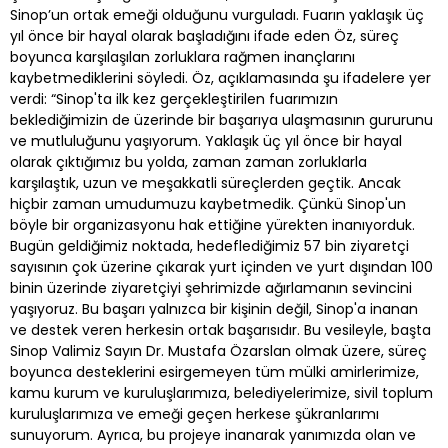
Sinop’un ortak emeği olduğunu vurguladı. Fuarın yaklaşık üç
yıl önce bir hayal olarak başladığını ifade eden Öz, süreç
boyunca karşılaşılan zorluklara rağmen inançlarını
kaybetmediklerini söyledi. Öz, açıklamasında şu ifadelere yer
verdi: “Sinop'ta ilk kez gerçekleştirilen fuarımızın
beklediğimizin de üzerinde bir başarıya ulaşmasının gururunu
ve mutluluğunu yaşıyorum. Yaklaşık üç yıl önce bir hayal
olarak çıktığımız bu yolda, zaman zaman zorluklarla
karşılaştık, uzun ve meşakkatli süreçlerden geçtik. Ancak
hiçbir zaman umudumuzu kaybetmedik. Çünkü Sinop'un
böyle bir organizasyonu hak ettiğine yürekten inanıyorduk.
Bugün geldiğimiz noktada, hedeflediğimiz 57 bin ziyaretçi
sayısının çok üzerine çıkarak yurt içinden ve yurt dışından 100
binin üzerinde ziyaretçiyi şehrimizde ağırlamanın sevincini
yaşıyoruz. Bu başarı yalnızca bir kişinin değil, Sinop'a inanan
ve destek veren herkesin ortak başarısıdır. Bu vesileyle, başta
Sinop Valimiz Sayın Dr. Mustafa Özarslan olmak üzere, süreç
boyunca desteklerini esirgemeyen tüm mülki amirlerimize,
kamu kurum ve kuruluşlarımıza, belediyelerimize, sivil toplum
kuruluşlarımıza ve emeği geçen herkese şükranlarımı
sunuyorum. Ayrıca, bu projeye inanarak yanımızda olan ve