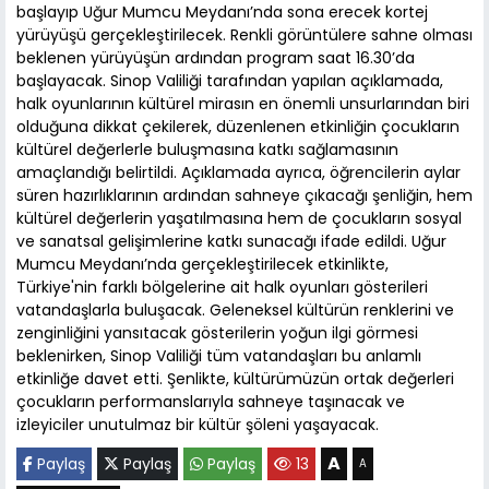
başlayıp Uğur Mumcu Meydanı’nda sona erecek kortej
yürüyüşü gerçekleştirilecek. Renkli görüntülere sahne olması
beklenen yürüyüşün ardından program saat 16.30’da
başlayacak. Sinop Valiliği tarafından yapılan açıklamada,
halk oyunlarının kültürel mirasın en önemli unsurlarından biri
olduğuna dikkat çekilerek, düzenlenen etkinliğin çocukların
kültürel değerlerle buluşmasına katkı sağlamasının
amaçlandığı belirtildi. Açıklamada ayrıca, öğrencilerin aylar
süren hazırlıklarının ardından sahneye çıkacağı şenliğin, hem
kültürel değerlerin yaşatılmasına hem de çocukların sosyal
ve sanatsal gelişimlerine katkı sunacağı ifade edildi. Uğur
Mumcu Meydanı’nda gerçekleştirilecek etkinlikte,
Türkiye'nin farklı bölgelerine ait halk oyunları gösterileri
vatandaşlarla buluşacak. Geleneksel kültürün renklerini ve
zenginliğini yansıtacak gösterilerin yoğun ilgi görmesi
beklenirken, Sinop Valiliği tüm vatandaşları bu anlamlı
etkinliğe davet etti. Şenlikte, kültürümüzün ortak değerleri
çocukların performanslarıyla sahneye taşınacak ve
izleyiciler unutulmaz bir kültür şöleni yaşayacak.
A
Paylaş
Paylaş
Paylaş
13
A