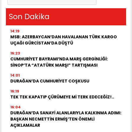
Son Dakika
14:19
MSB: AZERBAYCAN’DAN HAVALANAN TÜRK KARGO
UÇAĞI GÜRCİSTAN’DA DÜŞTÜ
16:23
CUMHURİYET BAYRAMI’NDA MARŞ GERGİNLİĞİ:
SİNOP’TA “ATATÜRK MARŞI” TARTIŞMASI
14:01
DURAĞAN’DA CUMHURİYET COŞKUSU
16:19
TEK TEK KAPATIP ÇÜRÜMEYE Mİ TERK EDECEĞİZ!..
16:04
DURAĞAN’DA SANAYİ ALANLARIYLA KALKINMA ADIMI:
BAŞKAN NECMETTİN ERMİŞ’TEN ÖNEMLİ
AÇIKLAMALAR