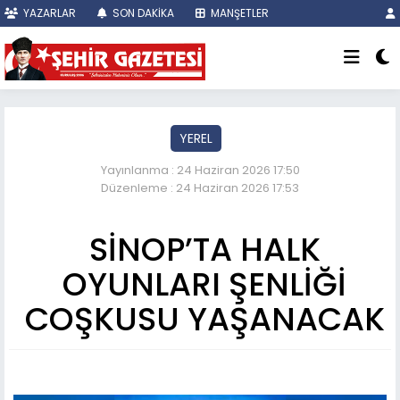
YAZARLAR
SON DAKİKA
MANŞETLER
YEREL
Yayınlanma : 24 Haziran 2026 17:50
Düzenleme : 24 Haziran 2026 17:53
SİNOP’TA HALK
OYUNLARI ŞENLİĞİ
COŞKUSU YAŞANACAK